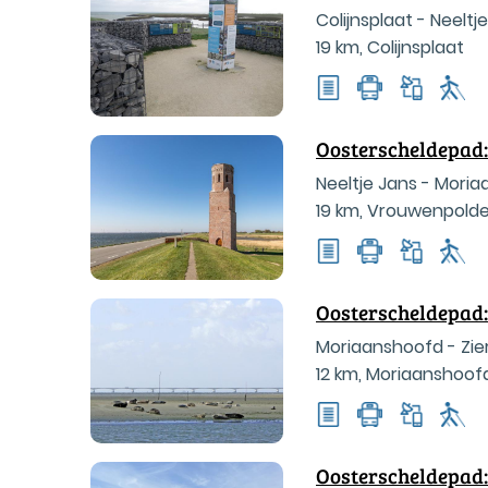
Colijnsplaat - Neeltj
19 km
,
Colijnsplaat
Oosterscheldepad:
Neeltje Jans - Mori
19 km
,
Vrouwenpolde
Oosterscheldepad:
Moriaanshoofd - Zie
12 km
,
Moriaanshoof
Oosterscheldepad: