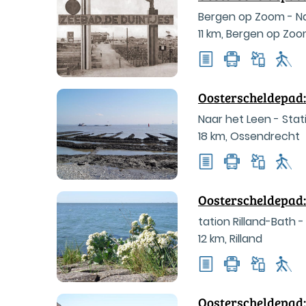
Bergen op Zoom - N
11 km
,
Bergen op Zo
Oosterscheldepad:
Naar het Leen - Stat
18 km
,
Ossendrecht
Oosterscheldepad:
tation Rilland-Bath 
12 km
,
Rilland
Oosterscheldepad: