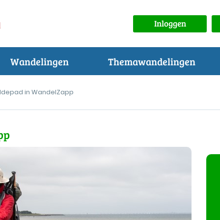
Inloggen
Wandelingen
Themawandelingen
ldepad in WandelZapp
pp