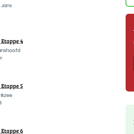
e Jans
 Etappe 4
aanshoofd
r
 Etappe 5
rikzee
d
 Etappe 6