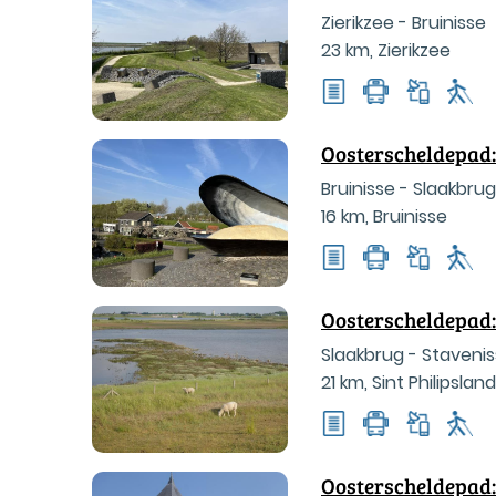
Zierikzee - Bruinisse
23 km
,
Zierikzee
Oosterscheldepad:
Bruinisse - Slaakbrug
16 km
,
Bruinisse
Oosterscheldepad:
Slaakbrug - Staveni
21 km
,
Sint Philipsland
Oosterscheldepad: