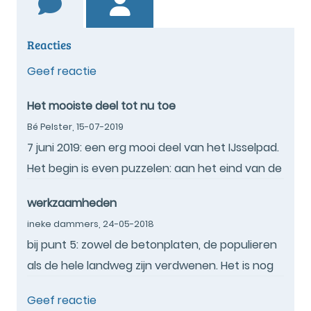
Reacties
Geef reactie
Het mooiste deel tot nu toe
Bé Pelster,
15-07-2019
7 juni 2019: een erg mooi deel van het IJsselpad.
Het begin is even puzzelen: aan het eind van de
Molenweg niet links van de sloot gaan, maar
werkzaamheden
rechts. Dan komt het vanzelf goed!! Het
ineke dammers,
24-05-2018
graspad langs de beek naar Wichmond is een
bij punt 5: zowel de betonplaten, de populieren
leuke afwisseling t.o.v. de eerdere fietspaden. In
als de hele landweg zijn verdwenen. Het is nog
Wichmond even de kerk binnen gaan! De
steeds goed te belopen, nu meer als, vooral in
Vierakkerstraatweg (druk verkeer) en de
Geef reactie
het begin half omgeploegd, schouwpad.