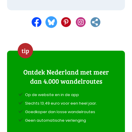
Heerlerweg zijn wat mindere stukken, maar de
bij punt 11: zowel linker als rechter oever van de
rest van de route vergoed veel. Zodra de IJssel
Baakse Beek: er wordt zand gestort.
in zicht komt is het genieten geblazen. Vooral
Desalniettemin redelijk makkelijk te belopen,
het 'klompenpad' door de uiterwaarden naar
ondanks ook de "verboden toegang"-bordjes.
Zutphen is prachtig. Én Zutphen zelf niet te
Mooie route!
vergeten. De stadswandeling vooral doen!!
tip
Openbaar vervoer tussen Baak en Zutphen:
goede busverbinding (uurdienst)
Ontdek Nederland met meer
dan 4.000 wandelroutes
Op de website en in de app
Slechts 13,49 euro voor een heel jaar.
Goedkoper dan losse wandelroutes
Geen automatische verlenging