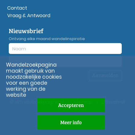
Contact
Vraag & Antwoord
Nieuwsbrief
Ontvang elke maand wandelinspiratie
Wandelzoekpagina
maakt gebruik van
Aanmelden
Privacy
verklaring
noodzakelijke cookies
voor een goede
werking van de
website
© Wandelzoekpagina.nl
|
Sitemap
|
Disclaimer
Accepteren
Meer info