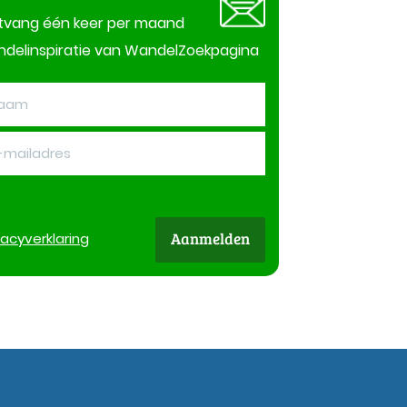
tvang één keer per maand
delinspiratie van WandelZoekpagina
Aanmelden
vacy
verklaring