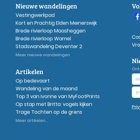
Nieuwe wandelingen
Vo
Vestingwerkpad
Kort en Prachtig Elden Meinerswijk
Brede rivierloop Maasheggen
Co
Brede rivierloop Wamel
Vr
Stadswandeling Deventer 2
Meer nieuwe wandelingen
Ni
Ont
Artikelen
Op bedevaart
Wandeling van de maand
Top 3 van Ivonne van MyFootPrints
Op stap met Britta: vogels kijken
Pri
Trage Tochten op de grens
Meer artikelen...