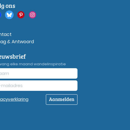
lg ons
ntact
aag & Antwoord
euwsbrief
vang elke maand wandelinspiratie
Aanmelden
vacy
verklaring