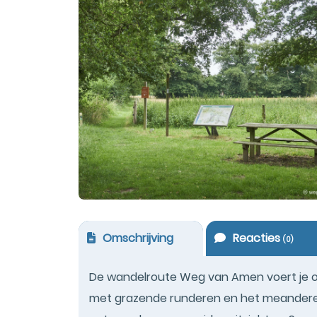
Omschrijving
Reacties
(
0
)
De wandelroute Weg van Amen voert je ov
met grazende runderen en het meanderen