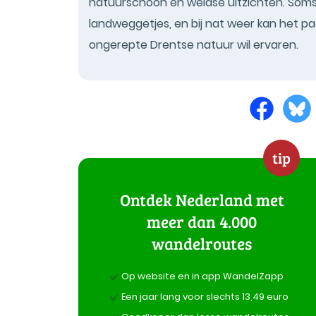
natuurschoon en weidse uitzichten. Soms 
landweggetjes, en bij nat weer kan het pad
ongerepte Drentse natuur wil ervaren.
tip
Ontdek Nederland met
meer dan 4.000
wandelroutes
Op website en in app WandelZapp
Een jaar lang voor slechts 13,49 euro