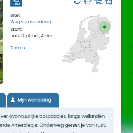
11 KM
Bron:
Weg van wandelen
Start:
café De Amer, Amen
Details
Mijn wandeling
er avontuurlijke bospaadjes, langs weilanden
de Amerdiepje. Onderweg geniet je van rust,