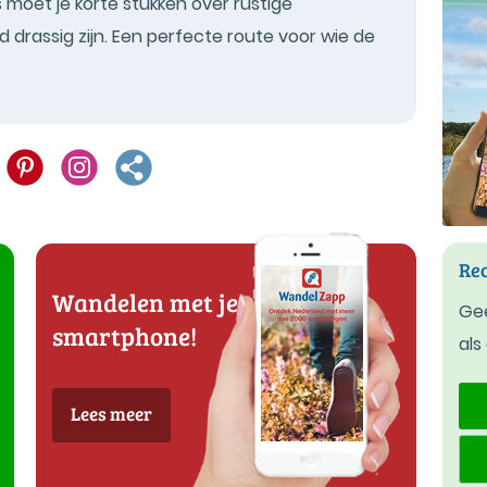
moet je korte stukken over rustige
 drassig zijn. Een perfecte route voor wie de
Rec
Wandelen met je
Gee
smartphone!
als
Lees meer