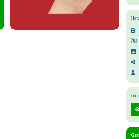
Ik 
In 
Gra