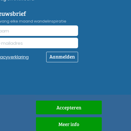
euwsbrief
vang elke maand wandelinspiratie
Aanmelden
vacy
verklaring
Accepteren
Meer info