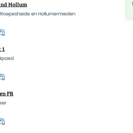
and Hollum
n Roepesheide en Hollumermieden
 1
lkpaed
ten FR
eer