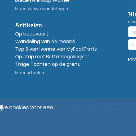
Brede rivierloop Wamel
Meer nieuwe wandelingen
Ni
Ont
Artikelen
Op bedevaart
Wandeling van de maand
Top 3 van Ivonne van MyFootPrints
Op stap met Britta: vogels kijken
Pri
Trage Tochten op de grens
Meer artikelen...
ke cookies voor een
© Wandelzoekpagina.nl
|
Sitemap
|
Disclaimer