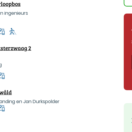
rloopbos
an ingenieurs
tsterzwaag 2
g
ewâld
zanding en Jan Durkspolder