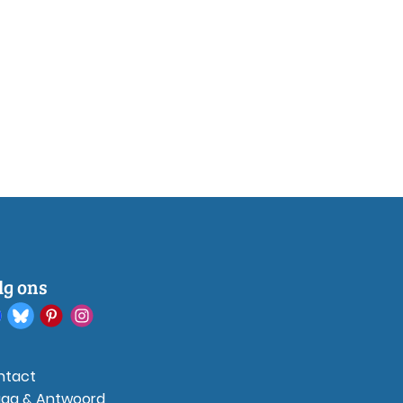
lg ons
ntact
aag & Antwoord