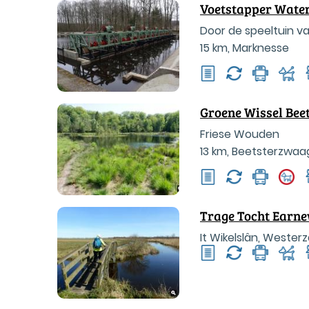
Voetstapper Wate
Door de speeltuin v
15 km
,
Marknesse
Groene Wissel Bee
Friese Wouden
13 km
,
Beetsterzwaa
Trage Tocht Earn
It Wikelslân, Wester