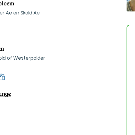
bloem
er Ae en Skald Ae
am
old of Westerpolder
ange