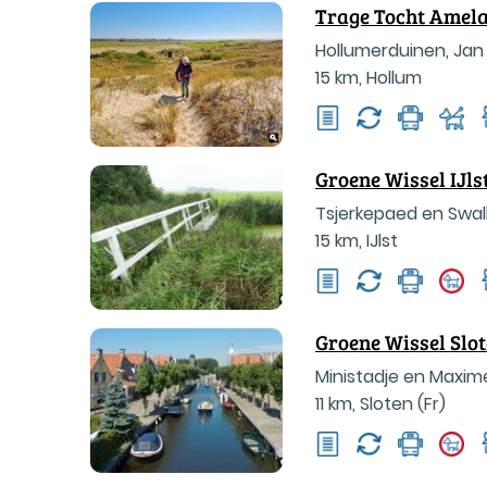
Trage Tocht Amel
Hollumerduinen, Ja
15 km
,
Hollum
Groene Wissel IJlst
Tsjerkepaed en Swa
15 km
,
IJlst
Groene Wissel Slo
Ministadje en Maxim
11 km
,
Sloten (Fr)