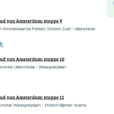
tad van Amsterdam: etappe 9
Amstelveense Parken: Station Zuid - Uilenstede
tad van Amsterdam: etappe 10
mstel: Uilenstede - Weesperplein
tad van Amsterdam: etappe 11
mstel: Weesperplein - Station Bijlmer-Arena