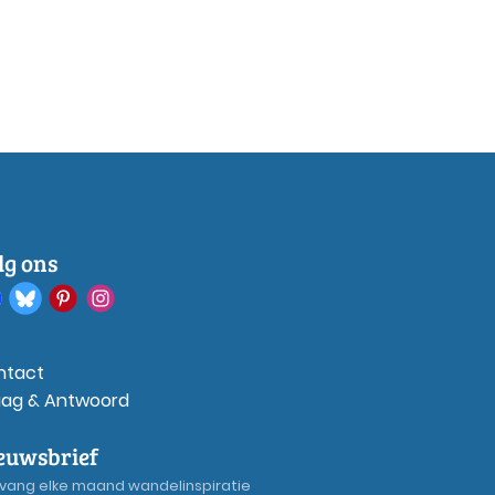
lg ons
ntact
aag & Antwoord
euwsbrief
vang elke maand wandelinspiratie