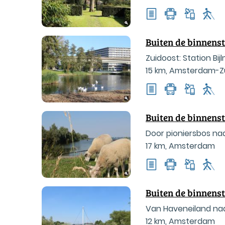
Buiten de binnens
Zuidoost: Station Bi
15 km
,
Amsterdam-Z
Buiten de binnens
Door pioniersbos naa
17 km
,
Amsterdam
Buiten de binnens
Van Haveneiland naar
12 km
,
Amsterdam