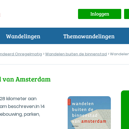
Inloggen
Wandelingen
Themawandelingen
ndeerd Onregelmatig
>
Wandelen buiten de binnenstad
> Wandelen
ad van Amsterdam
228 kilometer aan
am beschreven.In 14
ebouwing, parken,