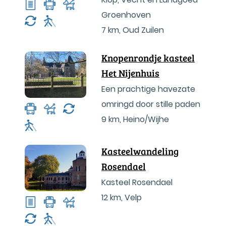
Groenhoven
7 km
,
Oud Zuilen
Knopenrondje kasteel
Het Nijenhuis
Een prachtige havezate
omringd door stille paden
9 km
,
Heino/Wijhe
Kasteelwandeling
Rosendael
Kasteel Rosendael
12 km
,
Velp