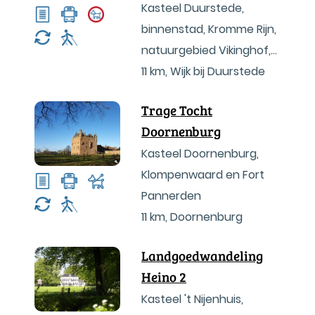
Kasteel Duurstede,
binnenstad, Kromme Rijn,
natuurgebied Vikinghof,
kasteel Rhijnestein
11 km
,
Wijk bij Duurstede
Trage Tocht
Doornenburg
Kasteel Doornenburg,
Klompenwaard en Fort
Pannerden
11 km
,
Doornenburg
Landgoedwandeling
Heino 2
Kasteel 't Nijenhuis,