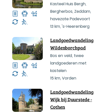
Kasteel Huis Bergh,
Bergherbos, Zeddam,
havezate Padevoort
13 km
,
's-Heerenberg
Landgoedwandeling
Wildenborchpad
Bos en veld, twee
landgoederen met
kastelen
15 km
,
Vorden
Landgoedwandeling
Wijk bij Duurstede -
Cothen