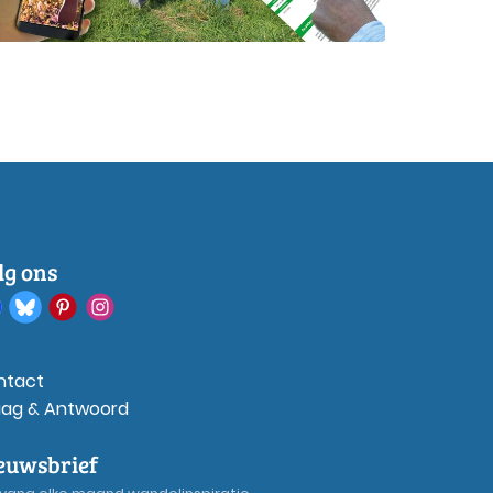
lg ons
ntact
aag & Antwoord
euwsbrief