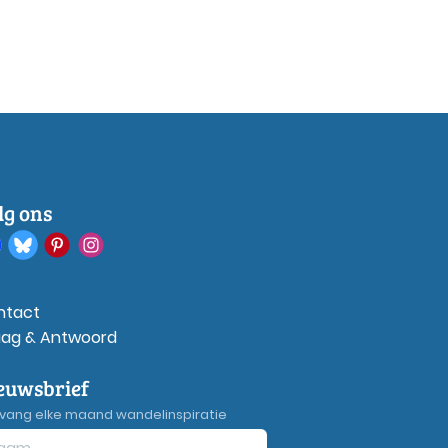
lg ons
ntact
aag & Antwoord
euwsbrief
vang elke maand wandelinspiratie