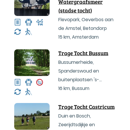
Watergraafsmeer
(stadse tocht)
Flevopark, Oeverbos aan
de Amstel, Betondorp
15 km
,
Amsterdam
Trage Tocht Bussum
Bussumerheide,
Spanderswoud en
buitenplaatsen 's-
Graveland
16 km
,
Bussum
Trage Tocht Castricum
Duin en Bosch,
Zeerijdtsdijkje en