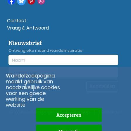
Contact
Vraag & Antwoord
Nieuwsbrief
Ontvang elke maand wandelinspiratie
Wandelzoekpagina
maakt gebruik van
Aanmelden
Privacy
verklaring
noodzakelijke cookies
voor een goede
werking van de
website
© Wandelzoekpagina.nl
|
Sitemap
|
Disclaimer
Accepteren