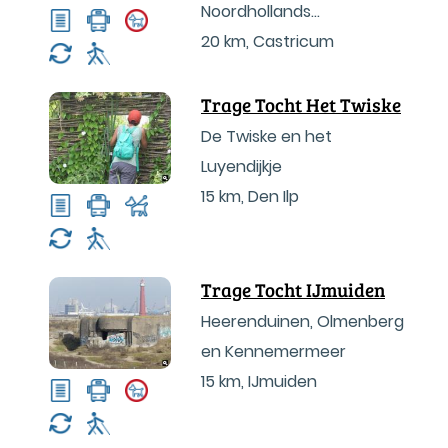
Noordhollands
Duinreservaat
20 km
,
Castricum
Trage Tocht Het Twiske
De Twiske en het
Luyendijkje
15 km
,
Den Ilp
Trage Tocht IJmuiden
Heerenduinen, Olmenberg
en Kennemermeer
15 km
,
IJmuiden