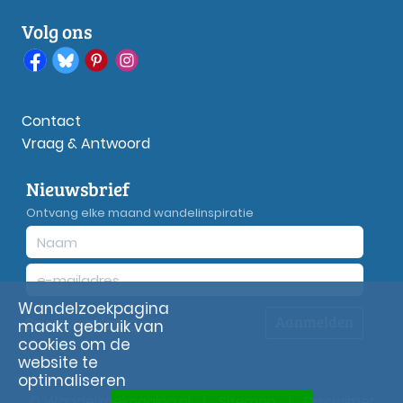
Volg ons
Contact
Vraag & Antwoord
Nieuwsbrief
Ontvang elke maand wandelinspiratie
Wandelzoekpagina
Aanmelden
Privacy
verklaring
maakt gebruik van
cookies om de
website te
optimaliseren
© Wandelzoekpagina.nl
|
Sitemap
|
Disclaimer