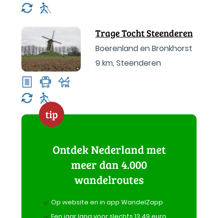
Trage Tocht Steenderen
Boerenland en Bronkhorst
9 km
,
Steenderen
tip
Ontdek Nederland met
meer dan 4.000
wandelroutes
Op website en in app WandelZapp
Een jaar lang voor slechts 13,49 euro